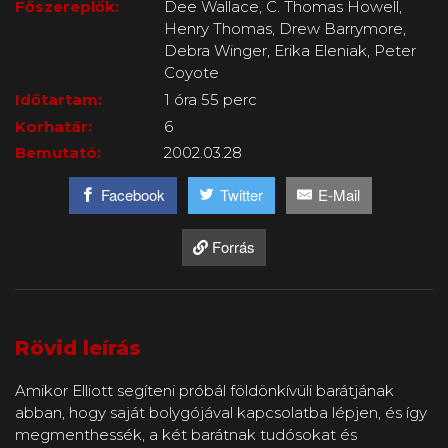
Főszereplők:
Dee Wallace, C. Thomas Howell,
Henry Thomas, Drew Barrymore,
Debra Winger, Erika Eleniak, Peter
Coyote
Időtartam:
1 óra 55 perc
Korhatár:
6
Bemutató:
2002.03.28
Facebook
Twitter
E-Mail
Forrás
Rövid leírás
Amikor Elliott segíteni próbál földönkívüli barátjának
abban, hogy saját bolygójával kapcsolatba lépjen, és így
megmenthessék, a két barátnak tudósokat és