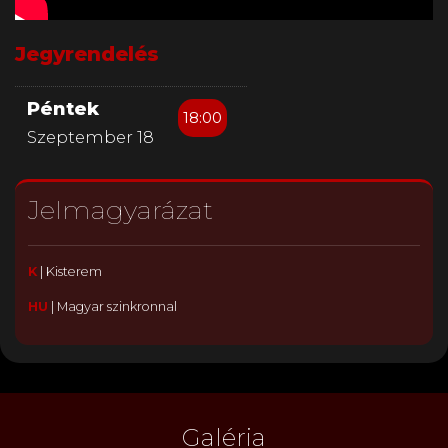
Jegyrendelés
Péntek
18:00
Szeptember 18
Jelmagyarázat
K
|
Kisterem
HU
|
Magyar szinkronnal
Galéria