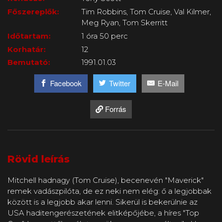
Főszereplők:
Tim Robbins, Tom Cruise, Val Kilmer,
Meg Ryan, Tom Skerritt
Időtartam:
1 óra 50 perc
Korhatár:
12
Bemutató:
1991.01.03
Facebook
Twitter
E-Mail
Forrás
Rövid leírás
Mitchell hadnagy (Tom Cruise), becenevén "Maverick"
remek vadászpilóta, de ez neki nem elég: ő a legjobbak
között is a legjobb akar lenni. Sikerül is bekerülnie az
USA haditengerészetének elitképőjébe, a híres "Top