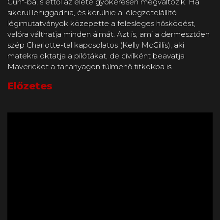
Gun"-ba, s ettől az élete gyökeresen megváltozik. Ha
sikerül lehiggadnia, és kerülnie a lélegzetelállító
légimutatványok közepette a felesleges hősködést,
valóra válthatja minden álmát. Azt is, ami a dermesztően
szép Charlotte-tal kapcsolatos (Kelly McGillis), aki
matekra oktatja a pilótákat, de civilként beavatja
Mavericket a tananyagon túlmenő titkokba is.
Előzetes