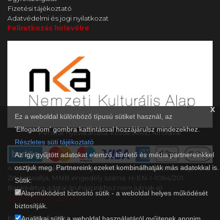
Fizetési tájékoztató
Adatvédelmi és jogi nyilatkozat
Feliratkozás hírlevélre
x
Ez a weboldal különböző típusú sütiket használ, az
'Elfogadom' gombra kattintással hozzájárulsz mindezekhez.
Pénztár nyitvatartása: kezdés előtt fél órával.
Részletes süti tájékoztató
Az így gyűjtött adatokat elemző, hirdető és média partnereinkkel
osztjuk meg. Partnereink ezeket kombinálhatják más adatokkal is.
A kényelmes és biztonságos online fizetést a Barion Payment
Zrt. biztosítja, MNB engedély száma: H-EN-I-1064/201.
Sütik:
Bankkártya adatai áruházunkhoz nem jutnak el.
Alapműködést biztosító sütik - a weboldal helyes működését
ELÉRHETŐSÉGEK
biztosítják.
Kultik Dunaújváros
Analitikai sütik a weboldal használatáról gyűjtenek anonim