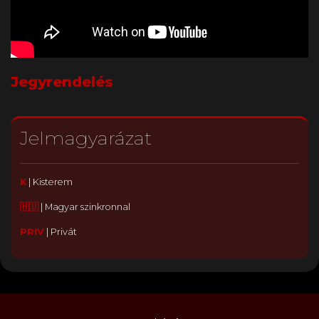
Jegyrendelés
Jelmagyarázat
K
|
Kisterem
🇭🇺
|
Magyar szinkronnal
PRIV
|
Privát