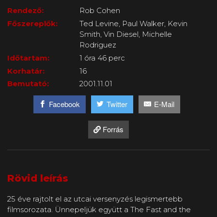
Rendező:
Rob Cohen
Főszereplők:
Ted Levine, Paul Walker, Kevin
Smith, Vin Diesel, Michelle
Rodriguez
Időtartam:
1 óra 46 perc
Korhatár:
16
Bemutató:
2001.11.01
Facebook
Twitter
E-Mail
Forrás
Rövid leírás
25 éve rajtolt el az utcai versenyzés legismertebb
filmsorozata. Ünnepeljük együtt a The Fast and the