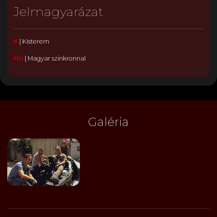
Jelmagyarázat
K
|
Kisterem
HU
|
Magyar szinkronnal
Galéria