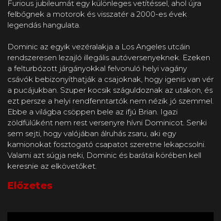
Furious jubileumát egy különleges vetítéssel, ahol újra
felbőgnek a motorok és visszatér a 2000-es évek
legendás hangulata.
Dominic az egyik vezéralakja a Los Angeles utcáin
rendszeresen lezajló illegális autóversenyeknek. Ezeken
a felturbózott járgányokkal felvonuló helyi vagány
csávók bebizonyíthatják a csajoknak, hogy igenis van vér
a pucájukban. Szuper kocsik száguldoznak az utakon, és
ezt persze a helyi rendfenntartók nem nézik jó szemmel.
Ebbe a világba csöppen bele az ifjú Brian. Igazi
zöldfülűként nem rest versenyre hívni Dominicot. Senki
sem sejti, hogy valójában álruhás zsaru, aki egy
kamionokat fosztogató csapatot szeretne lekapcsolni.
Valami azt súgja neki, Dominic és barátai körében kell
keresnie az elkövetőket.
Előzetes