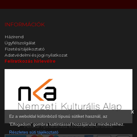
INFORMÁCIÓK
Házirend
Ügyfélszolgálat
Fizetési tájékoztató
Adatvédelmi és jogi nyilatkozat
Feliratkozás hírlevélre
x
Ez a weboldal különböző típusú sütiket használ, az
'Elfogadom' gombra kattintással hozzájárulsz mindezekhez.
Pénztár nyitvatartása: kezdés előtt fél órával.
Részletes süti tájékoztató