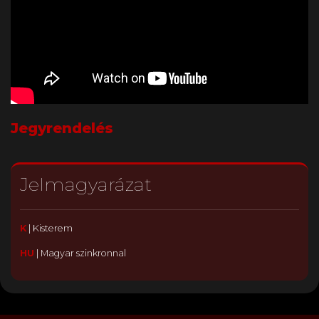
Jegyrendelés
Jelmagyarázat
K
|
Kisterem
HU
|
Magyar szinkronnal