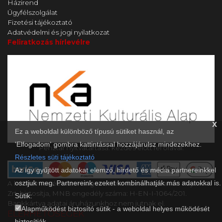
Házirend
Ügyfélszolgálat
Fizetési tájékoztató
Adatvédelmi és jogi nyilatkozat
Feliratkozás hírlevélre
x
Ez a weboldal különböző típusú sütiket használ, az
'Elfogadom' gombra kattintással hozzájárulsz mindezekhez.
Pénztár nyitvatartása: kezdés előtt fél órával.
Részletes süti tájékoztató
Az így gyűjtött adatokat elemző, hirdető és média partnereinkkel
osztjuk meg. Partnereink ezeket kombinálhatják más adatokkal is.
A kényelmes és biztonságos online fizetést a Barion Payment
Zrt. biztosítja, MNB engedély száma: H-EN-I-1064/201.
Sütik:
Bankkártya adatai áruházunkhoz nem jutnak el.
Alapműködést biztosító sütik - a weboldal helyes működését
ELÉRHETŐSÉGEK
biztosítják.