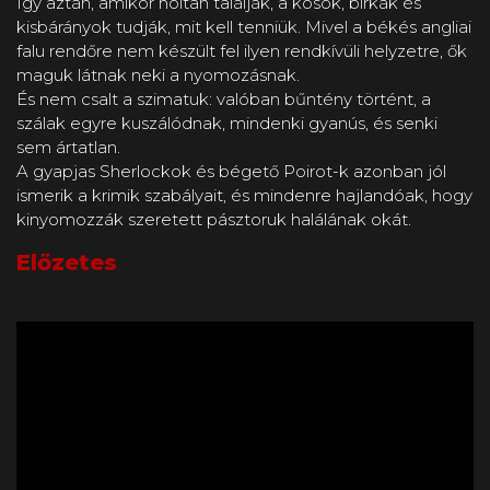
Így aztán, amikor holtan találják, a kosok, birkák és
kisbárányok tudják, mit kell tenniük. Mivel a békés angliai
falu rendőre nem készült fel ilyen rendkívüli helyzetre, ők
maguk látnak neki a nyomozásnak.
És nem csalt a szimatuk: valóban bűntény történt, a
szálak egyre kuszálódnak, mindenki gyanús, és senki
sem ártatlan.
A gyapjas Sherlockok és bégető Poirot-k azonban jól
ismerik a krimik szabályait, és mindenre hajlandóak, hogy
kinyomozzák szeretett pásztoruk halálának okát.
Előzetes