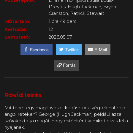
Főszereplők:
Emma Thompson, Julia Louis-
Dreyfus, Hugh Jackman, Bryan
Cranston, Patrick Stewart
Időtartam:
1 óra 49 perc
Korhatár:
12
Bemutató:
2026.05.07
Facebook
Twitter
E-Mail
Forrás
Rövid leírás
Mit tehet egy magányos birkapásztor a végtelenül zöld
angol réteken? George (Hugh Jackman) például azzal
szórakoztatja magát, hogy esténként krimiket olvas fel a
nyájának.