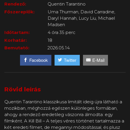
Rendező:
Quentin Tarantino
Főszereplők:
Uma Thurman, David Carradine,
Daryl Hannah, Lucy Liu, Michael
Madsen
Időtartam:
4 óra 35 perc
Korhatár:
18
Bemutató:
2026.05.14
Facebook
Twitter
E-Mail
Rövid leírás
Quentin Tarantino klasszikusa limitált ideig újra látható a
mozikban, méghozzá egészen különleges formában,
ahogy a rendező eredetileg vászonra álmodta: egy
filmként. A Kill Bill – A teljes véres történet tartalmazza a
két eredeti filmet, de megannyi módosítással, és plusz