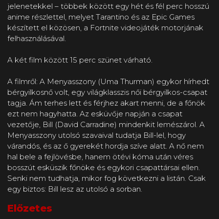
jelenetekkel – többek között egy hét és fél perc hosszú
anime részlettel, melyet Tarantino és az Epic Games
készített el közösen, a Fortnite videojáték motorjának
felhasználásával.
A két film között 15 perc szünet várható.
A filmről: A Menyasszony (Uma Thurman) egykor hírhedt
bérgyilkosnő volt, egy világklasszis női bérgyilkos-csapat
tagja. Ám terhes lett és férjhez akart menni, de a főnök
ezt nem hagyhatta. Az esküvője napján a csapat
vezetője, Bill (David Carradine) mindenkit lemészárol. A
Menyasszony utolsó szavaival tudatja Bill-lel, hogy
várandós, és az ő gyerekét hordja szíve alatt. A nő nem
hal bele a fejlövésbe, hanem ötévi kóma után véres
bosszút esküszik főnöke és egykori csapattársai ellen.
Senki nem tudhatja, mikor fog következni a listán. Csak
egy biztos: Bill lesz az utolsó a sorban.
Előzetes