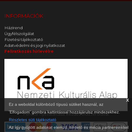
INFORMÁCIÓK
Házirend
Ügyfélszolgálat
Fizetési tájékoztató
Adatvédelmi és jogi nyilatkozat
Feliratkozás hírlevélre
x
Ez a weboldal különböző típusú sütiket használ, az
'Elfogadom' gombra kattintással hozzájárulsz mindezekhez.
Pénztár nyitvatartása: kezdés előtt fél órával.
Részletes süti tájékoztató
Az így gyűjtött adatokat elemző, hirdető és média partnereinkkel