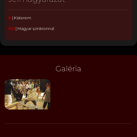
K
|
Kisterem
HU
|
Magyar szinkronnal
Galéria