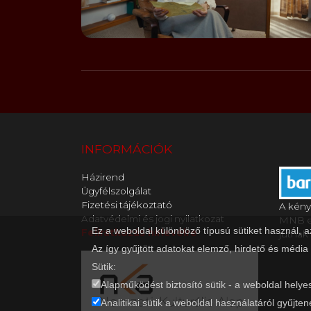
INFORMÁCIÓK
Házirend
Ügyfélszolgálat
Fizetési tájékoztató
A kény
Adatvédelmi és jogi nyilatkozat
MNB en
Ez a weboldal különböző típusú sütiket használ, 
Feliratkozás hírlevélre
jutnak 
Az így gyűjtött adatokat elemző, hirdető és média
Sütik:
Alapműködést biztosító sütik - a weboldal helye
Analitikai sütik a weboldal használatáról gyűjten