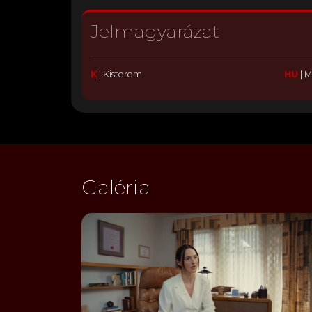
Jelmagyarázat
K
|
Kisterem
HU
|
M
Galéria