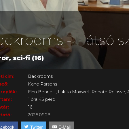
ackrooms - Hátsó s
or, sci-fi (16)
ti cím:
Backrooms
ező:
Kane Parsons
replők:
Finn Bennett, Lukita Maxwell, Renate Reinsve, A
rtam:
1 óra 45 perc
tár:
16
tató:
2026.05.28
acebook
Twitter
E-Mail