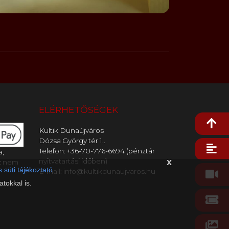
ELÉRHETŐSÉGEK
Kultik Dunaújváros
Dózsa György tér 1..
Telefon: +36-70-776-6694 (pénztár
a,
nyitvatartási időben)
x
z nem
 süti tájékoztató
E-mail: info@kultikdunaujvaros.hu
tokkal is.