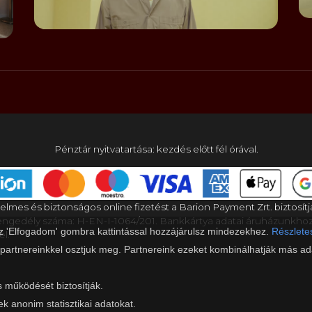
Pénztár nyitvatartása: kezdés előtt fél órával.
elmes és biztonságos online fizetést a Barion Payment Zrt. biztosítj
gedély száma: H-EN-I-1064/201. Bankkártya adatai áruházunkho
az 'Elfogadom' gombra kattintással hozzájárulsz mindezekhez.
Részletes
el.
 partnereinkkel osztjuk meg. Partnereink ezeket kombinálhatják más ada
s működését biztosítják.
ek anonim statisztikai adatokat.