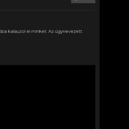
ióba kalauzol el minket. Az úgynevezett