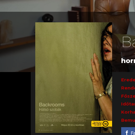
B
horr
Erede
Rend
Fősze
Időta
Korha
Bemu
F