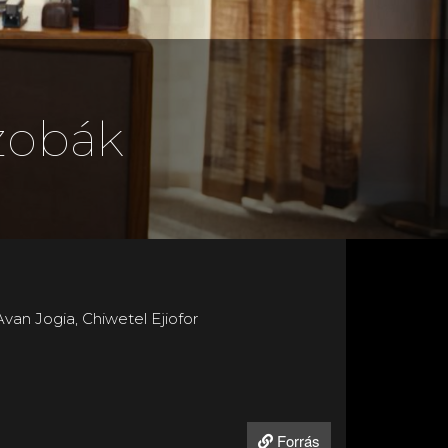
zobák
van Jogia, Chiwetel Ejiofor
Forrás