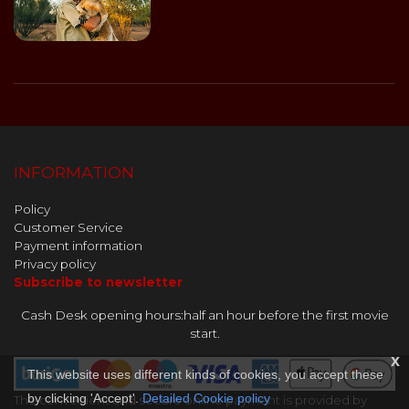
INFORMATION
Policy
Customer Service
Payment information
Privacy policy
Subscribe to newsletter
Cash Desk opening hours:half an hour before the first movie
start.
x
This website uses different kinds of cookies, you accept these
by clicking 'Accept'.
Detailed Cookie policy
The convenient and secure online payment is provided by