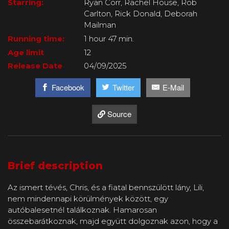
Starring:
Ryan Corr, Rachel House, Rob
Carlton, Rick Donald, Deborah
Mailman
Running time:
1 hour 47 min.
Age limit
12
Release Date
04/09/2025
Facebook
Twitter
E-Mail
Source
Brief description
Az ismert tévés, Chris, és a fiatal bennszülött lány, Lili,
nem mindennapi körülmények között, egy
autóbalesetnél találkoznak. Hamarosan
összebarátkoznak, majd együtt dolgoznak azon, hogy a