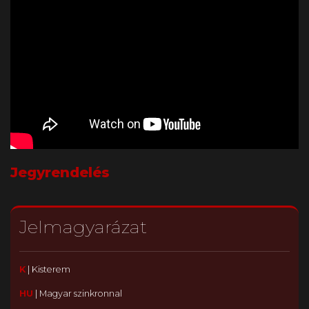
Jegyrendelés
Jelmagyarázat
K
|
Kisterem
HU
|
Magyar szinkronnal