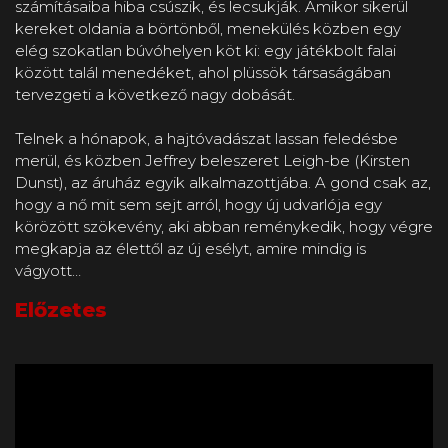
számításaiba hiba csúszik, és lecsukják. Amikor sikerül
kereket oldania a börtönből, menekülés közben egy
elég szokatlan búvóhelyen köt ki: egy játékbolt falai
között talál menedéket, ahol plüssök társaságában
tervezgeti a következő nagy dobását.
Telnek a hónapok, a hajtóvadászat lassan feledésbe
merül, és közben Jeffrey beleszeret Leigh-be (Kirsten
Dunst), az áruház egyik alkalmazottjába. A gond csak az,
hogy a nő mit sem sejt arról, hogy új udvarlója egy
körözött szökevény, aki abban reménykedik, hogy végre
megkapja az élettől az új esélyt, amire mindig is
vágyott…
Előzetes