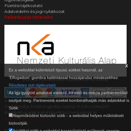
Fizetési tájékoztató
Adatvédelmi és jogi nyilatkozat
Feliratkozás hírlevélre
x
Ez a weboldal különböző típusú sütiket használ, az
'Elfogadom' gombra kattintással hozzájárulsz mindezekhez.
Pénztár nyitvatartása: kezdés előtt fél órával.
Részletes süti tájékoztató
Az így gyűjtött adatokat elemző, hirdető és média partnereinkkel
osztjuk meg. Partnereink ezeket kombinálhatják más adatokkal is.
A kényelmes és biztonságos online fizetést a Barion Payment
Zrt. biztosítja, MNB engedély száma: H-EN-I-1064/201.
Sütik:
Bankkártya adatai áruházunkhoz nem jutnak el.
Alapműködést biztosító sütik - a weboldal helyes működését
ELÉRHETŐSÉGEK
biztosítják.
Kultik Dunaújváros
Analitikai sütik a weboldal használatáról gyűjtenek anonim