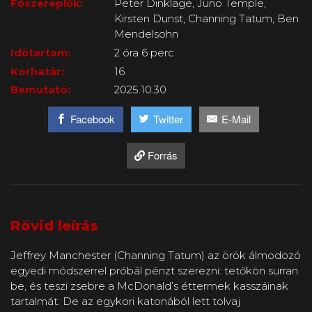
Főszereplők:
Peter Dinklage, Juno Temple,
Kirsten Dunst, Channing Tatum, Ben
Mendelsohn
Időtartam:
2 óra 6 perc
Korhatár:
16
Bemutató:
2025.10.30
Facebook
Twitter
E-Mail
Forrás
Rövid leírás
Jeffrey Manchester (Channing Tatum) az örök álmodozó
egyedi módszerrel próbál pénzt szerezni: tetőkön surran
be, és teszi zsebre a McDonald’s éttermek kasszáinak
tartalmát. De az egykori katonából lett tolvaj