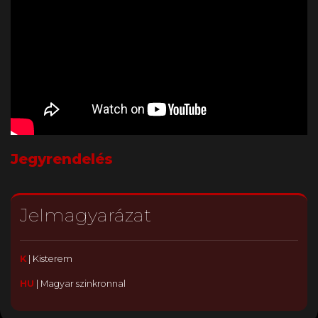
Jegyrendelés
Jelmagyarázat
K
|
Kisterem
HU
|
Magyar szinkronnal