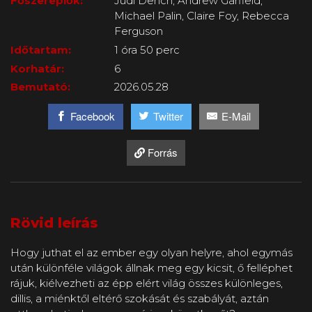
Főszereplők:
Judi Dench, Andrew Garfield,
Michael Palin, Claire Foy, Rebecca
Ferguson
Időtartam:
1 óra 50 perc
Korhatár:
6
Bemutató:
2026.05.28
Facebook
Twitter
E-Mail
Forrás
Rövid leírás
Hogy juthat el az ember egy olyan helyre, ahol egymás
után különféle világok állnak meg egy kicsit, ő felléphet
rájuk, kiélvezheti az épp elért világ összes különleges,
dillis, a miénktől eltérő szokását és szabályát, aztán