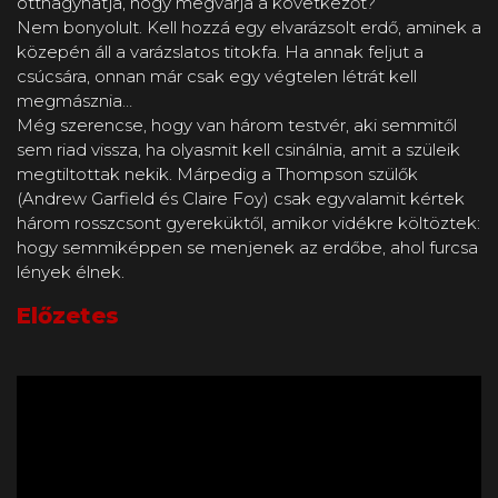
otthagyhatja, hogy megvárja a következőt?
Nem bonyolult. Kell hozzá egy elvarázsolt erdő, aminek a
közepén áll a varázslatos titokfa. Ha annak feljut a
csúcsára, onnan már csak egy végtelen létrát kell
megmásznia…
Még szerencse, hogy van három testvér, aki semmitől
sem riad vissza, ha olyasmit kell csinálnia, amit a szüleik
megtiltottak nekik. Márpedig a Thompson szülők
(Andrew Garfield és Claire Foy) csak egyvalamit kértek
három rosszcsont gyereküktől, amikor vidékre költöztek:
hogy semmiképpen se menjenek az erdőbe, ahol furcsa
lények élnek.
Előzetes