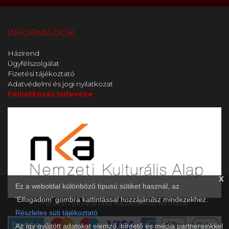
INFORMÁCIÓK
Házirend
Ügyfélszolgálat
Fizetési tájékoztató
Adatvédelmi és jogi nyilatkozat
Feliratkozás hírlevélre
x
Ez a weboldal különböző típusú sütiket használ, az
'Elfogadom' gombra kattintással hozzájárulsz mindezekhez.
Pénztár nyitvatartása: kezdés előtt fél órával.
Részletes süti tájékoztató
Az így gyűjtött adatokat elemző, hirdető és média partnereinkkel